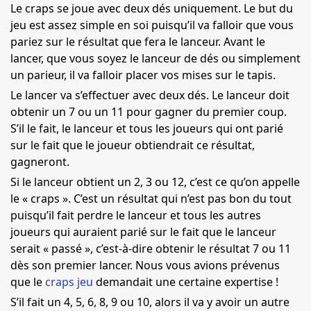
Le craps se joue avec deux dés uniquement. Le but du
jeu est assez simple en soi puisqu’il va falloir que vous
pariez sur le résultat que fera le lanceur. Avant le
lancer, que vous soyez le lanceur de dés ou simplement
un parieur, il va falloir placer vos mises sur le tapis.
Le lancer va s’effectuer avec deux dés. Le lanceur doit
obtenir un 7 ou un 11 pour gagner du premier coup.
S’il le fait, le lanceur et tous les joueurs qui ont parié
sur le fait que le joueur obtiendrait ce résultat,
gagneront.
Si le lanceur obtient un 2, 3 ou 12, c’est ce qu’on appelle
le « craps ». C’est un résultat qui n’est pas bon du tout
puisqu’il fait perdre le lanceur et tous les autres
joueurs qui auraient parié sur le fait que le lanceur
serait « passé », c’est-à-dire obtenir le résultat 7 ou 11
dès son premier lancer. Nous vous avions prévenus
que le
craps jeu
demandait une certaine expertise !
S’il fait un 4, 5, 6, 8, 9 ou 10, alors il va y avoir un autre