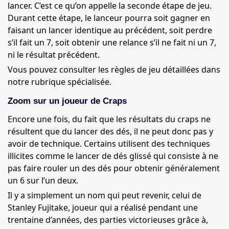
lancer. C’est ce qu’on appelle la seconde étape de jeu.
Durant cette étape, le lanceur pourra soit gagner en
faisant un lancer identique au précédent, soit perdre
s’il fait un 7, soit obtenir une relance s’il ne fait ni un 7,
ni le résultat précédent.
Vous pouvez consulter les règles de jeu détaillées dans
notre rubrique spécialisée.
Zoom sur un joueur de Craps
Encore une fois, du fait que les résultats du craps ne
résultent que du lancer des dés, il ne peut donc pas y
avoir de technique. Certains utilisent des techniques
illicites comme le lancer de dés glissé qui consiste à ne
pas faire rouler un des dés pour obtenir généralement
un 6 sur l’un deux.
Il y a simplement un nom qui peut revenir, celui de
Stanley Fujitake, joueur qui a réalisé pendant une
trentaine d’années, des parties victorieuses grâce à,