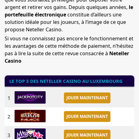
argent et retirer vos gains. Depuis quelques années,
le
portefeuille électronique
constitue d’ailleurs une
solution idéale pour les joueurs, à l’image de ce que
propose Neteller Casino.
Si vous ne connaissez pas encore le fonctionnement et
les avantages de cette méthode de paiement, n’hésitez
pas à lire la suite de cette revue consacrée à
Neteller
Casino
LE TOP 3 DES NETELLER CASINO AU LUXEMBOURG
1
JOUER MAINTENANT
2
JOUER MAINTENANT
3
JOUER MAINTENANT