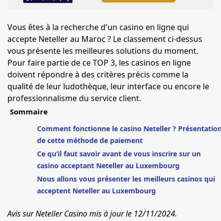
Vous êtes à la recherche d'un casino en ligne qui
accepte Neteller au Maroc ? Le classement ci-dessus
vous présente les meilleures solutions du moment.
Pour faire partie de ce TOP 3, les casinos en ligne
doivent répondre à des critères précis comme la
qualité de leur ludothèque, leur interface ou encore le
professionnalisme du service client.
Sommaire
Comment fonctionne le casino Neteller ? Présentatio
de cette méthode de paiement
Ce qu’il faut savoir avant de vous inscrire sur un
casino acceptant Neteller au Luxembourg
Nous allons vous présenter les meilleurs casinos qui
acceptent Neteller au Luxembourg
Avis sur Neteller Casino mis à jour le 12/11/2024
.