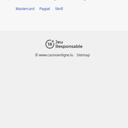
Mastercard
Paypal
Skrill
© www.casinoenligne.lu
Sitemap