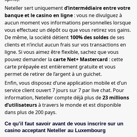
Neteller sert uniquement
d’intermédiaire entre votre
banque et le casino en ligne
: vous ne divulguez à
aucun moment vos informations personnelles lorsque
vous effectuez un dépôt ou que vous retirez vos gains.
De même, la société détient
100% des soldes
de ses
clients et n’inclut aucun frais sur vos transactions en
ligne. Si vous aimez être flexible, sachez que vous
pouvez demander la
carte Net+ Mastercard
: cette
carte prépayée est entièrement gratuite et vous
permet de retirer de l’argent à un guichet.
Enfin, vous disposez d’une application mobile et d’un
service client ouvert 7 jours sur 7 par live chat. Pour
information, Neteller compte déjà plus de
23 millions
d’utilisateurs
à travers le monde et est disponible
dans plus de 200 pays.
Ce qu’il faut savoir avant de vous inscrire sur un
casino acceptant Neteller au Luxembourg