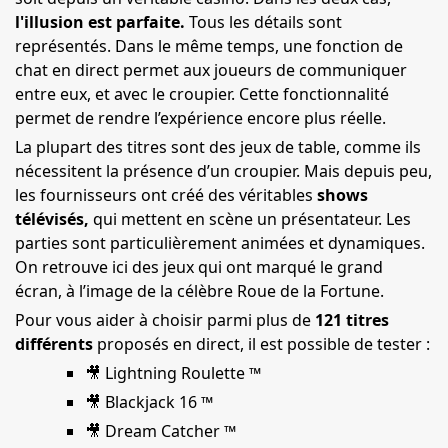
l'illusion est parfaite.
Tous les détails sont
représentés. Dans le même temps, une fonction de
chat en direct permet aux joueurs de communiquer
entre eux, et avec le croupier. Cette fonctionnalité
permet de rendre l’expérience encore plus réelle.
La plupart des titres sont des jeux de table, comme ils
nécessitent la présence d’un croupier. Mais depuis peu,
les fournisseurs ont créé des véritables
shows
télévisés,
qui mettent en scène un présentateur. Les
parties sont particulièrement animées et dynamiques.
On retrouve ici des jeux qui ont marqué le grand
écran, à l’image de la célèbre Roue de la Fortune.
Pour vous aider à choisir parmi plus de
121 titres
différents
proposés en direct, il est possible de tester :
🎥 Lightning Roulette ™
🎥 Blackjack 16 ™
🎥 Dream Catcher ™