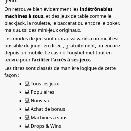
genre.
On retrouve bien évidemment les
indétrônables
machines à sous,
et des jeux de table comme le
blackjack, la roulette, le baccarat ou encore le poker,
mais aussi des mini-jeux originaux.
Les modes de jeu sont eux aussi variés comme il est
possible de jouer en direct, gratuitement, ou encore
depuis un mobile. Le casino Tonybet met tout en
œuvre pour
faciliter l'accès à ses jeux.
Les titres sont classés de manière logique de cette
façon :
💻 Tous les jeux
💻 Populaires
💻 Nouveau
💻 Achat de bonus
💻 Machines à sous
💻 Drops & Wins