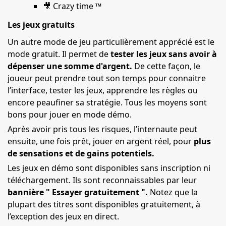
🎥 Crazy time ™
Les jeux gratuits
Un autre mode de jeu particulièrement apprécié est le
mode gratuit. Il permet de
tester les jeux sans avoir à
dépenser une somme d'argent.
De cette façon, le
joueur peut prendre tout son temps pour connaitre
l’interface, tester les jeux, apprendre les règles ou
encore peaufiner sa stratégie. Tous les moyens sont
bons pour jouer en mode démo.
Après avoir pris tous les risques, l’internaute peut
ensuite, une fois prêt, jouer en argent réel, pour
plus
de sensations et de gains potentiels.
Les jeux en démo sont disponibles sans inscription ni
téléchargement. Ils sont reconnaissables par leur
bannière " Essayer gratuitement ".
Notez que la
plupart des titres sont disponibles gratuitement, à
l’exception des jeux en direct.