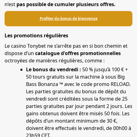
n’est
pas possible de cumuler plusieurs offres.
Profiter du bonus de bienvenue
Les promotions régulières
Le casino Tonybet ne s’arrête pas en si bon chemin et
dispose d’un
catalogue d'offres promotionnelles
octroyées de manières régulières, comme :
Le bonus du vendredi :
50 % jusqu’à 100 € +
50 tours gratuits sur la machine à sous Big
Bass Bonanza ™ avec le code promo RELOAD.
Les parties gratuites du bonus de dépôt du
vendredi sont créditées sous la forme de 25
parties gratuites par jour pendant 2 jours. Les
gains obtenus doivent être misés 50 fois. Les
dépôts d’un montant minimum de 30 €,
doivent être effectués le vendredi, de 00h00 à
23h59 CET.