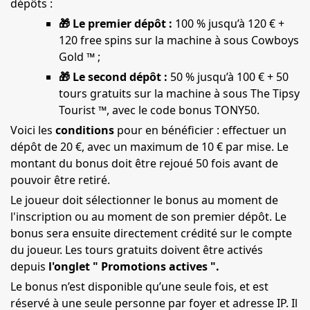
dépôts :
🎁 Le premier dépôt :
100 % jusqu’à 120 € +
120 free spins sur la machine à sous Cowboys
Gold ™ ;
🎁 Le second dépôt :
50 % jusqu’à 100 € + 50
tours gratuits sur la machine à sous The Tipsy
Tourist ™, avec le code bonus TONY50.
Voici les
conditions
pour en bénéficier : effectuer un
dépôt de 20 €, avec un maximum de 10 € par mise. Le
montant du bonus doit être rejoué 50 fois avant de
pouvoir être retiré.
Le joueur doit sélectionner le bonus au moment de
l'inscription ou au moment de son premier dépôt. Le
bonus sera ensuite directement crédité sur le compte
du joueur. Les tours gratuits doivent être activés
depuis
l'onglet " Promotions actives ".
Le bonus n’est disponible qu’une seule fois, et est
réservé à une seule personne par foyer et adresse IP. Il