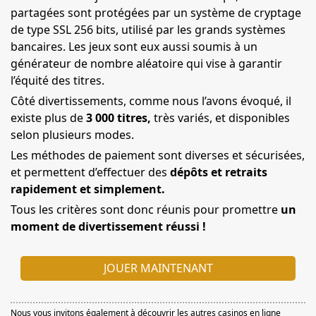
partagées sont protégées par un système de cryptage
de type SSL 256 bits, utilisé par les grands systèmes
bancaires. Les jeux sont eux aussi soumis à un
générateur de nombre aléatoire qui vise à garantir
l’équité des titres.
Côté divertissements, comme nous l’avons évoqué, il
existe plus de
3 000 titres,
très variés, et disponibles
selon plusieurs modes.
Les méthodes de paiement sont diverses et sécurisées,
et permettent d’effectuer des
dépôts et retraits
rapidement et simplement.
Tous les critères sont donc réunis pour promettre
un
moment de divertissement réussi !
JOUER MAINTENANT
Nous vous invitons également à découvrir les autres casinos en ligne