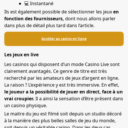
💻 Instantané
Ils est également possible de sélectionner les jeux
en
fonction des fournisseurs,
dont nous allons parler
dans plus de détail plus tard dans l’article.
Accéder au casino en ligne
Les jeux en live
Les casinos qui disposent d’un mode Casino Live sont
clairement avantagés. Ce genre de titre est très
recherché par les amateurs de jeux d’argent en ligne.
La raison ? L’expérience y est très immersive. En effet,
le joueur a la possibilité de jouer en direct, face à un
vrai croupier.
Il a ainsi la sensation d’être présent dans
un casino physique.
Le maitre du jeu est filmé soit depuis un studio décoré
à la manière des plus belles salles de jeu du monde,
soit depuis un véritable casino. Dans les deux cas,