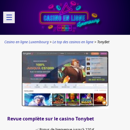
☰
Casino en ligne Luxembourg
Le top des casinos en ligne
TonyBet
Revue complète sur le casino Tonybet
✅ Bonus de bienvenue jusqu'à 220 €