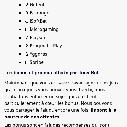
🎨 Netent
🎨 Booongo
🎨 iSoftBet
🎨 Microgaming
🎨 Playson
🎨 Pragmatic Play
🎨 Yggdrasil
🎨 Spribe
Les bonus et promos offerts par Tony Bet
Maintenant que vous en savez davantage sur les jeux
grâce auxquels vous pouvez vous divertir, nous
souhaitons entamer un sujet qui vous tient
particulièrement à cœur, les bonus. Nous pouvons
vous partager le fait qu’encore une fois,
ils sont à la
hauteur de nos attentes.
Les bonus sont en fait des récompenses qui sont