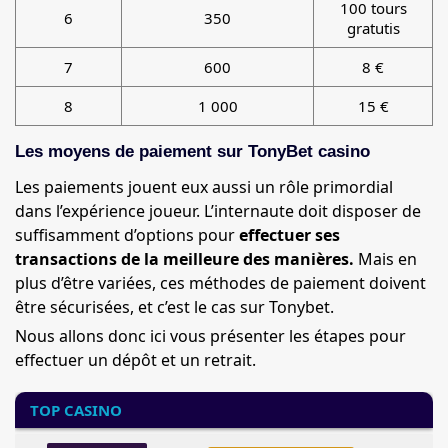
100 tours
6
350
gratutis
7
600
8 €
8
1 000
15 €
Les moyens de paiement sur TonyBet casino
Les paiements jouent eux aussi un rôle primordial
dans l’expérience joueur. L’internaute doit disposer de
suffisamment d’options pour
effectuer ses
transactions de la meilleure des manières.
Mais en
plus d’être variées, ces méthodes de paiement doivent
être sécurisées, et c’est le cas sur Tonybet.
Nous allons donc ici vous présenter les étapes pour
effectuer un dépôt et un retrait.
TOP CASINO