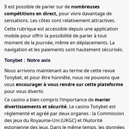
Il est possible de parier sur de
nombreuses
compétitions en direct,
pour vivre davantage de
sensations. Les côtes sont relativement attractives.
Cette rubrique est accessible depuis une application
mobile pour offrir la possibilité de parier à tout
moment de la journée, même en déplacements. La
navigation et les paiements sont hautement sécurisés.
Tonybet : Notre avis
Nous arrivons maintenant au terme de cette revue
Tonybet, et pour être honnête, nous ne pouvons que
vous
encourager à vous rendre sur cette plateforme
pour vous divertir.
Ce casino a bien compris l’importance de
marier
divertissements et sécurité.
Le casino Tonybet est
réglementé et agréé par deux organes : la Commission
des jeux du Royaume-Uni (UKGC) et l’Autorité
estonienne des jeux. Dans le même temps, les données