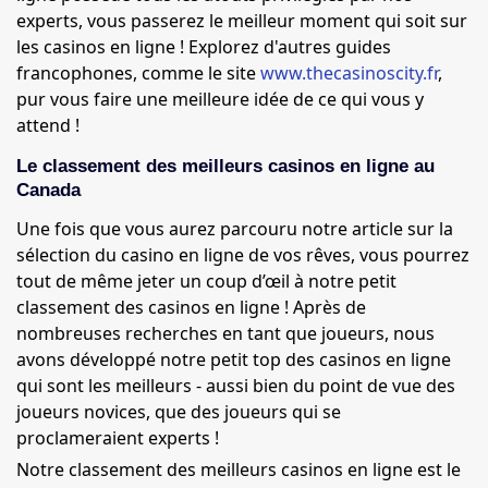
experts, vous passerez le meilleur moment qui soit sur
les casinos en ligne ! Explorez d'autres guides
francophones, comme le site
www.thecasinoscity.fr
,
pur vous faire une meilleure idée de ce qui vous y
attend !
Le classement des meilleurs casinos en ligne au
Canada
Une fois que vous aurez parcouru notre article sur la
sélection du casino en ligne de vos rêves, vous pourrez
tout de même jeter un coup d’œil à notre petit
classement des casinos en ligne ! Après de
nombreuses recherches en tant que joueurs, nous
avons développé notre petit top des casinos en ligne
qui sont les meilleurs - aussi bien du point de vue des
joueurs novices, que des joueurs qui se
proclameraient experts !
Notre classement des meilleurs casinos en ligne est le