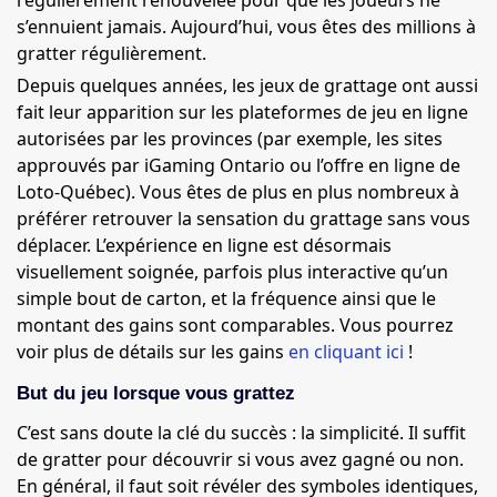
régulièrement renouvelée pour que les joueurs ne
s’ennuient jamais. Aujourd’hui, vous êtes des millions à
gratter régulièrement.
Depuis quelques années, les jeux de grattage ont aussi
fait leur apparition sur les plateformes de jeu en ligne
autorisées par les provinces (par exemple, les sites
approuvés par iGaming Ontario ou l’offre en ligne de
Loto‑Québec). Vous êtes de plus en plus nombreux à
préférer retrouver la sensation du grattage sans vous
déplacer. L’expérience en ligne est désormais
visuellement soignée, parfois plus interactive qu’un
simple bout de carton, et la fréquence ainsi que le
montant des gains sont comparables. Vous pourrez
voir plus de détails sur les gains
en cliquant ici
!
But du jeu lorsque vous grattez
C’est sans doute la clé du succès : la simplicité. Il suffit
de gratter pour découvrir si vous avez gagné ou non.
En général, il faut soit révéler des symboles identiques,