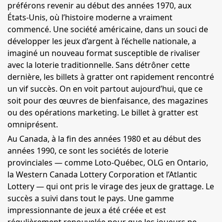
préférons revenir au début des années 1970, aux
États‑Unis, où l’histoire moderne a vraiment
commencé. Une société américaine, dans un souci de
développer les jeux d’argent à l’échelle nationale, a
imaginé un nouveau format susceptible de rivaliser
avec la loterie traditionnelle. Sans détrôner cette
dernière, les billets à gratter ont rapidement rencontré
un vif succès. On en voit partout aujourd’hui, que ce
soit pour des œuvres de bienfaisance, des magazines
ou des opérations marketing. Le billet à gratter est
omniprésent.
Au Canada, à la fin des années 1980 et au début des
années 1990, ce sont les sociétés de loterie
provinciales — comme Loto‑Québec, OLG en Ontario,
la Western Canada Lottery Corporation et l’Atlantic
Lottery — qui ont pris le virage des jeux de grattage. Le
succès a suivi dans tout le pays. Une gamme
impressionnante de jeux a été créée et est