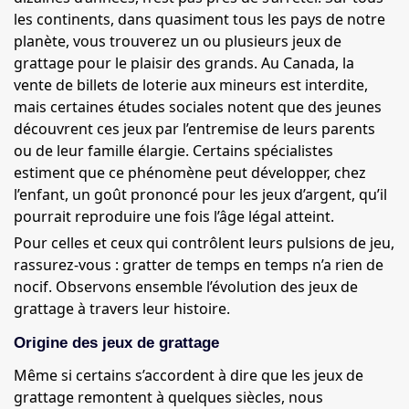
les continents, dans quasiment tous les pays de notre
planète, vous trouverez un ou plusieurs jeux de
grattage pour le plaisir des grands. Au Canada, la
vente de billets de loterie aux mineurs est interdite,
mais certaines études sociales notent que des jeunes
découvrent ces jeux par l’entremise de leurs parents
ou de leur famille élargie. Certains spécialistes
estiment que ce phénomène peut développer, chez
l’enfant, un goût prononcé pour les jeux d’argent, qu’il
pourrait reproduire une fois l’âge légal atteint.
Pour celles et ceux qui contrôlent leurs pulsions de jeu,
rassurez‑vous : gratter de temps en temps n’a rien de
nocif. Observons ensemble l’évolution des jeux de
grattage à travers leur histoire.
Origine des jeux de grattage
Même si certains s’accordent à dire que les jeux de
grattage remontent à quelques siècles, nous