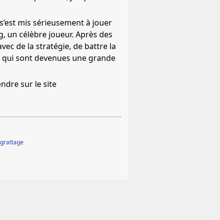
 s’est mis sérieusement à jouer
, un célèbre joueur. Après des
vec de la stratégie, de battre la
jet qui sont devenues une grande
ndre sur le site
 grattage