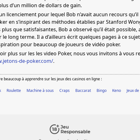
lus d’un million de dollars de gain.
 un licenciement pour lequel Bob n’avait aucun recours qu’il
ker en s’inspirant des méthodes établies par Stanford Wong
plus que satisfaisantes, Bob a observé qu’il était possible, a
 le long terme. Il a d’ailleurs écrit quelques pages à ce su
spiration pour beaucoup de joueurs de vidéo poker.
ir plus sur les les video Poker, nous vous invitons à vous re
w.jetons-de-poker.com/
.
e beaucoup à apprendre sur les jeux des casinos en ligne :
k
Roulette
Machine à sous
Craps
Baccarat
Bingo
Keno
Jeux de