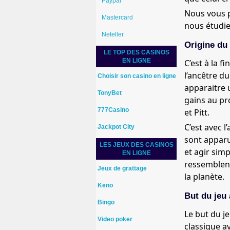
Paypal
Nous vous p
Mastercard
nous étudie
Neteller
Origine du
LE TOP DES CASINOS
EN LIGNE
C’est à la 
l’ancêtre du
Choisir son casino en ligne
apparaitre 
TonyBet
gains au pr
777Casino
et Pitt.
C’est avec 
Jackpot City
sont apparu
LES JEUX DES CASINOS
et agir sim
EN LIGNE
ressemblent
Jeux de grattage
la planète.
Keno
But du jeu
Bingo
Le but du j
Video poker
classique a