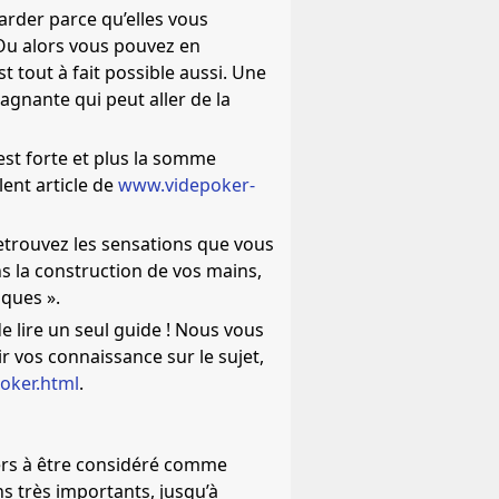
arder parce qu’elles vous
Ou alors vous pouvez en
t tout à fait possible aussi. Une
agnante qui peut aller de la
 est forte et plus la somme
lent article de
www.videpoker-
retrouvez les sensations que vous
ns la construction de vos mains,
iques ».
e lire un seul guide ! Nous vous
 vos connaissance sur le sujet,
poker.html
.
rs à être considéré comme
ns très importants, jusqu’à